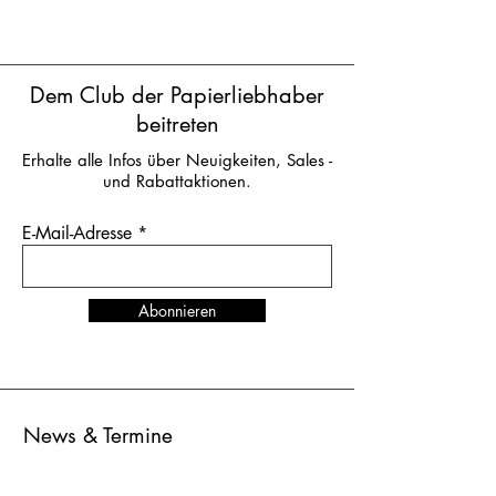
Klappkarte | 1 VE = 6 Stück | UVP: 3,50
Euro
Dem Club der Papierliebhaber
beitreten
Erhalte alle Infos über Neuigkeiten, Sales -
und Rabattaktionen.
E-Mail-Adresse
Abonnieren
News & Termine
TRENDS UP WEST
in