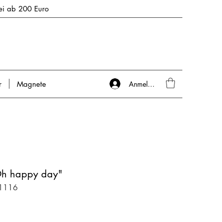
rei ab 200 Euro
Anmelden
r
Magnete
"Oh happy day"
-1116