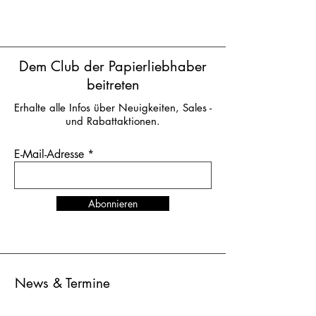
Klappkarte | 1 VE = 6 Stück | UVP: 3,50
Euro
Dem Club der Papierliebhaber
beitreten
Erhalte alle Infos über Neuigkeiten, Sales -
und Rabattaktionen.
E-Mail-Adresse
Abonnieren
News & Termine
TRENDS UP WEST
in