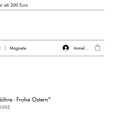
rei ab 200 Euro
Anmelden
r
Magnete
Möhre - Frohe Ostern"
-1005