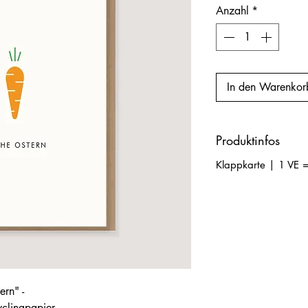
Anzahl
*
In den Warenkor
Produktinfos
Klappkarte | 1 VE =
ern" -
clingpapier