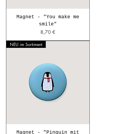
Magnet - "You make me
smile"
Preis
8,70 €
NEU im Sortiment
Magnet - "Pinguin mit