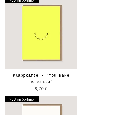
NEU im Sortiment
Klappkarte - "You make
me smile"
Preis
8,70 €
NEU im Sortiment