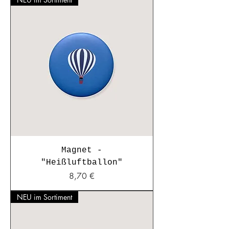
Magnet -
"Heißluftballon"
Preis
8,70 €
NEU im Sortiment