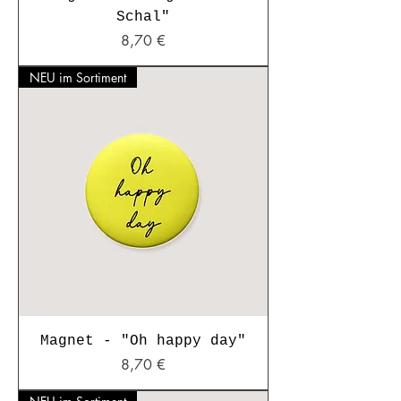
Schal"
Preis
8,70 €
NEU im Sortiment
Magnet - "Oh happy day"
Preis
8,70 €