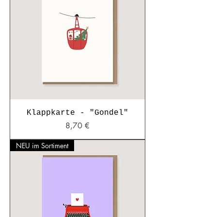
Klappkarte - "Gondel"
Preis
8,70 €
NEU im Sortiment