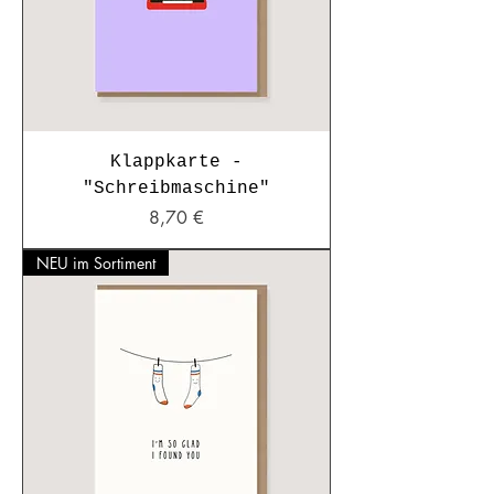
Klappkarte -
"Schreibmaschine"
Preis
8,70 €
NEU im Sortiment