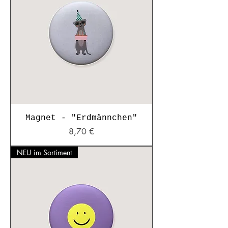
Magnet - "Erdmännchen"
Preis
8,70 €
NEU im Sortiment