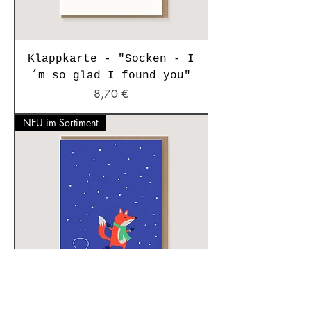
Klappkarte - "Socken - I
´m so glad I found you"
Preis
8,70 €
NEU im Sortiment