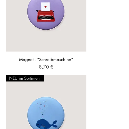
Magnet - "Schreibmaschine"
Preis
8,70 €
NEU im Sortiment