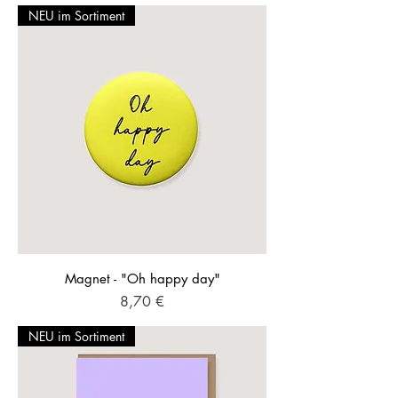
NEU im Sortiment
Magnet - "Oh happy day"
Preis
8,70 €
NEU im Sortiment