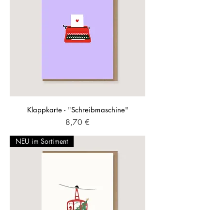
Klappkarte - "Schreibmaschine"
Preis
8,70 €
NEU im Sortiment