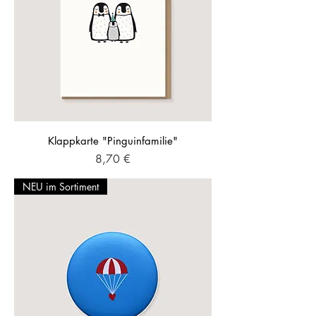
Klappkarte "Pinguinfamilie"
Preis
8,70 €
NEU im Sortiment