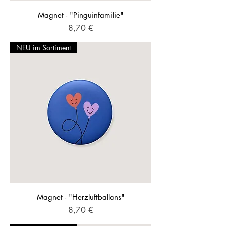
Magnet - "Pinguinfamilie"
Preis
8,70 €
NEU im Sortiment
Magnet - "Herzluftballons"
Preis
8,70 €