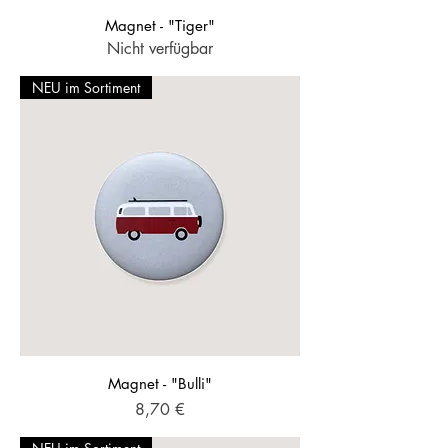
Magnet - "Tiger"
Nicht verfügbar
NEU im Sortiment
Magnet - "Bulli"
Preis
8,70 €