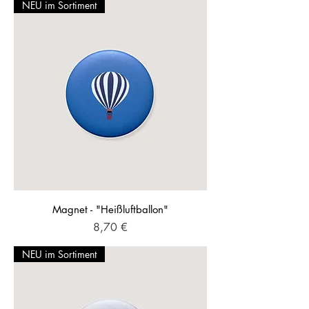
NEU im Sortiment
Magnet - "Heißluftballon"
Preis
8,70 €
NEU im Sortiment