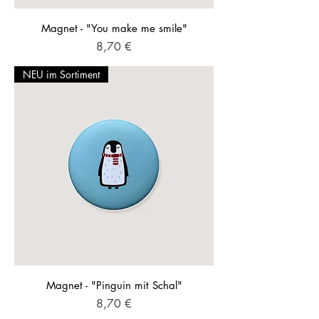
Magnet - "You make me smile"
Preis
8,70 €
NEU im Sortiment
Magnet - "Pinguin mit Schal"
Preis
8,70 €