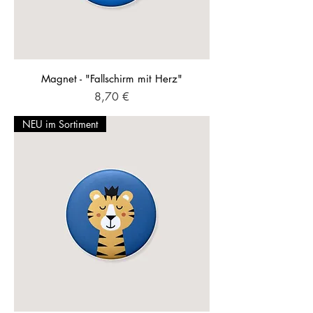
Magnet - "Fallschirm mit Herz"
Preis
8,70 €
NEU im Sortiment