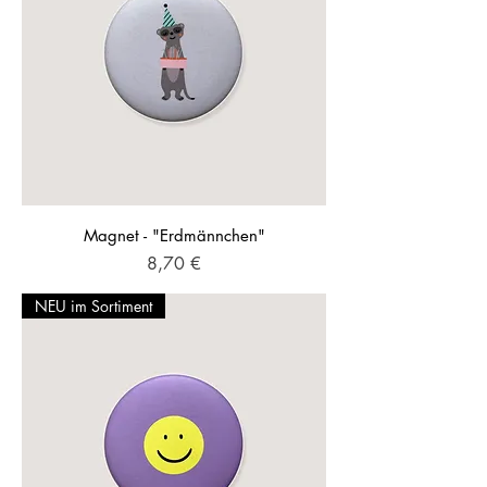
Magnet - "Erdmännchen"
Preis
8,70 €
NEU im Sortiment